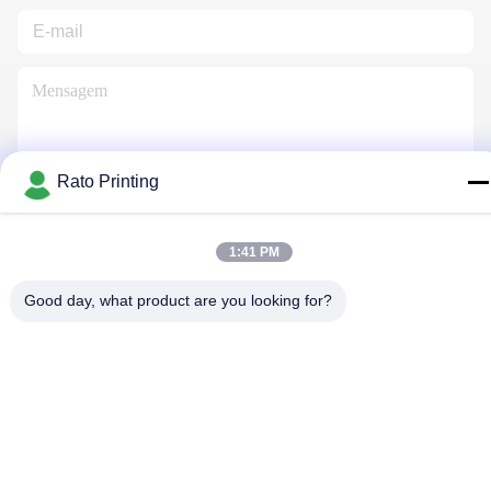
Rato Printing
Contacte-Nos
1:41 PM
Good day, what product are you looking for?
Política de Privacidade
|
Mapa do Site
| China bom Qualidade
caixas de embalagem personalizada Fornecedor. Copyright ©
2019-2026 Rato Printing Ltd . Todos os direitos reservados.