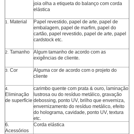
joia olha a etiqueta do balanço com corda
elástica
Material
Papel revestido, papel de arte,
papel de
1.
embalagem, papel de marfim,
papel do
cartão
, papel revestido, papel de arte, papel
cardstock
etc.
Tamanho
Algum tamanho de acordo com as
2.
exigências de cliente.
Cor
Alguma cor de acordo com o projeto do
3.
cliente
carimbo
quente
com prata & ouro, laminação
4.
Eliminação
lustrosa ou do resíduo metálico, gravação
de superfície
debossing, ponto UV, brilho que enverniza,
envernizamento do resíduo metálico,
efeito
do holograma, cavidade, ponto UV, textura
etc.
6.
Corda elástica
Acessórios