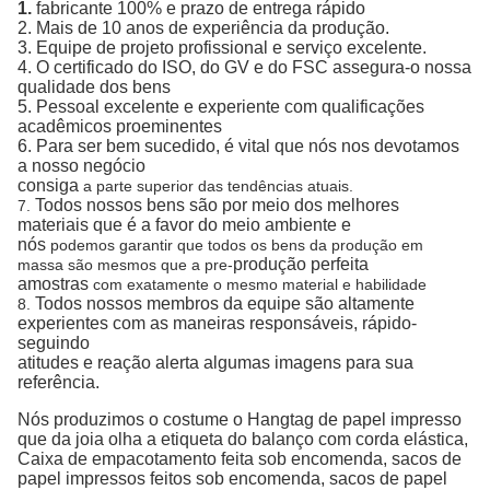
1.
fabricante 100% e prazo de entrega rápido
2. Mais de 10 anos de experiência da produção.
3. Equipe de projeto profissional e serviço excelente.
4. O certificado do ISO, do GV e do FSC assegura-o nossa
qualidade dos bens
5. Pessoal excelente e experiente com qualificações
acadêmicos proeminentes
6. Para ser bem sucedido, é vital que nós nos devotamos
a nosso negócio
consiga
a parte superior das tendências atuais.
Todos nossos bens são por meio dos melhores
7.
materiais que é a favor do meio ambiente e
nós
podemos garantir que todos os bens da produção em
produção perfeita
massa são mesmos que a pre-
amostras
com exatamente o mesmo material e habilidade
Todos nossos membros da equipe são altamente
8.
experientes com as maneiras responsáveis, rápido-
seguindo
atitudes e reação alerta algumas imagens para sua
referência.
Nós produzimos
o costume o Hangtag de papel impresso
que da joia olha a etiqueta do balanço com corda elástica
,
Caixa
de empacotamento feita sob encomenda
,
sacos de
papel impressos feitos sob encomenda,
sacos de papel