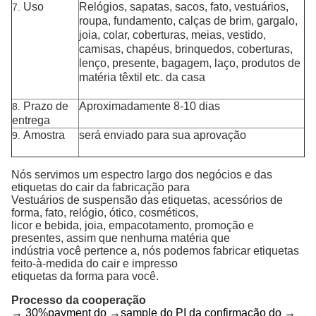
Uso
Relógios,
sapatas, sacos, fato, vestuários,
7.
roupa, fundamento, calças de brim, gargalo,
joia, colar, coberturas, meias, vestido,
camisas, chapéus, brinquedos, coberturas,
lenço, presente, bagagem, laço, produtos de
matéria têxtil etc. da casa
Prazo de
Aproximadamente 8-10 dias
8.
entrega
Amostra
será enviado para sua aprovação
9.
Nós servimos um espectro largo dos negócios e das
etiquetas do cair da fabricação para
Vestuários de suspensão das etiquetas, acessórios de
forma, fato, relógio, ótico, cosméticos,
licor e bebida, joia, empacotamento, promoção e
presentes, assim que nenhuma matéria que
indústria você pertence a, nós podemos fabricar etiquetas
feito-à-medida do cair e impresso
etiquetas da forma para você.
Processo da cooperação
→ 30%payment do →sample do PI da confirmação do →