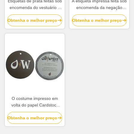
Etiquetas de prata feitas sob
A etiqueta impressa feita sob
encomenda do vestuário e
encomenda da negação
balanço plástico Hang Tags
para vestuários calça a
Obtenha o melhor preço
Obtenha o melhor preço
Manufacturers das etiquetas
corda de papel do Grosgrain
das etiquetas do balanço
O costume impresso em
volta do papel Cardstock
etiqueta o logotipo de Matt
Obtenha o melhor preço
Lamination Emboss Gold
Foil