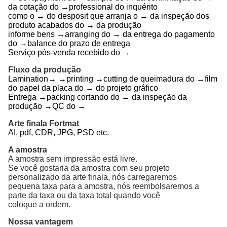
da cotação do →professional do inquérito
como o → do desposit que arranja o → da inspeção dos
produto acabados do → da produção
informe bens →arranging do → da entrega do pagamento
do →balance do prazo de entrega
Serviço pós-venda recebido do →
Fluxo da produção
Lamination→ →printing →cutting de queimadura do →film
do papel da placa do → do projeto gráfico
Entrega →packing cortando do → da inspeção da
produção →QC do →
Arte finala Fortmat
AI, pdf, CDR, JPG, PSD etc.
A amostra
A amostra sem impressão está livre.
Se você gostaria da amostra com seu projeto
personalizado da arte finala, nós carregaremos
pequena taxa para a amostra, nós reembolsaremos a
parte da taxa ou da taxa total quando você
coloque a ordem.
Nossa vantagem