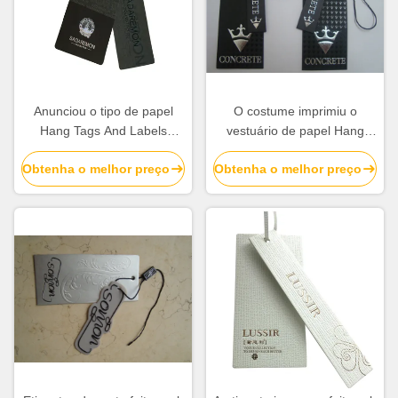
Anunciou o tipo de papel
O costume imprimiu o
Hang Tags And Labels
vestuário de papel Hang
Perforated que da roupa o
Tags Matt Lamination Spot
Obtenha o melhor preço
Obtenha o melhor preço
vestuário etiqueta imprimir
que o nome UV etiqueta
para a roupa