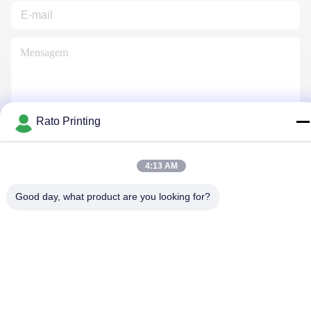
Rato Printing
Contacte-Nos
4:13 AM
Política de Privacidade
|
Mapa do Site
| China bom Qualidade
Good day, what product are you looking for?
caixas de embalagem personalizada Fornecedor. Copyright ©
2019-2026 Rato Printing Ltd . Todos os direitos reservados.