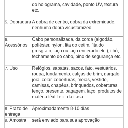
do holograma, cavidade, ponto UV, textura
etc.
Dobradura
A dobra de centro, dobra da extremidade,
5.
nenhuma dobra &customized
Cabo personalizada, da corda (algodão,
6.
Acessórios
poliéster, nylon, fita do cetim, fita do
grosgrain, laço ou laço encerado etc.), ilhó,
fechamento do cabo, pino de segurança etc.
Uso
Relógios,
sapatas, sacos, fato, vestuários,
7.
roupa, fundamento, calças de brim, gargalo,
joia, colar, coberturas, meias, vestido,
camisas, chapéus, brinquedos, coberturas,
lenço, presente, bagagem, laço, produtos de
matéria têxtil etc. da casa
Prazo de
Aproximadamente 8-10 dias
8.
entrega
Amostra
será enviado para sua aprovação
9.