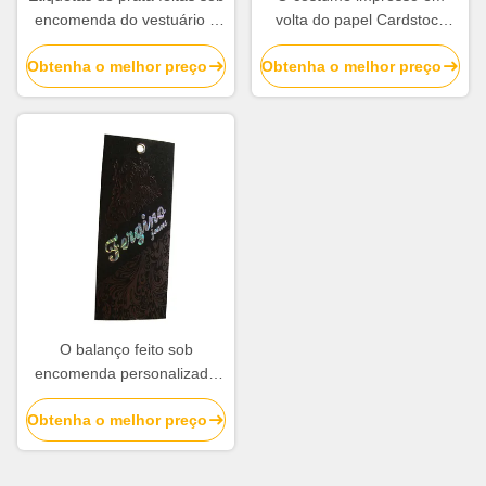
encomenda do vestuário e
volta do papel Cardstock
balanço plástico Hang Tags
etiqueta o logotipo de Matt
Obtenha o melhor preço
Obtenha o melhor preço
Manufacturers das etiquetas
Lamination Emboss Gold
Foil
O balanço feito sob
encomenda personalizado
do papel do preto do traje
Obtenha o melhor preço
etiqueta o logotipo
holográfico de Debossed