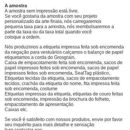
A amostra
A amostra sem impressão está livre.
Se você gostaria da amostra com seu projeto
personalizado da arte finala, nós carregaremos
pequena taxa para a amostra, nós reembolsaremos a
parte da taxa ou da taxa total quando você
coloque a ordem.
Nós produzimos
a etiqueta impressa feita sob encomenda
da negação para vestuários calçamos o balanço de papel
etiquetamos a corda do Grosgrain
,
Caixa
de empacotamento feita sob encomenda
,
sacos de
papel impressos feitos sob encomenda,
sacos de papel
impressos
feitos sob encomenda, SealTag
plástico,
Etiquetas
tecidas da etiqueta, sacos de empacotamento
tecidos, crachás da etiqueta
do nome,
fita
impressa
feita
sob encomenda,
costume
Etiquetas
impressas da etiqueta, etiquetas de couro feitas
sob encomenda, impressão
da brochura
do folheto,
empacotamento
de apresentação
Caixas
etc.
Se você é satisfeito com nossos produtos, envie por favor
seu inquérito para mais detalhe e sensação
livre contactar-nos.