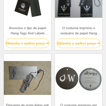
Anunciou o tipo de papel
O costume imprimiu o
Hang Tags And Labels
vestuário de papel Hang
Perforated que da roupa o
Tags Matt Lamination Spot
Obtenha o melhor preço
Obtenha o melhor preço
vestuário etiqueta imprimir
que o nome UV etiqueta
para a roupa
Etiquetas de prata feitas sob
O costume impresso em