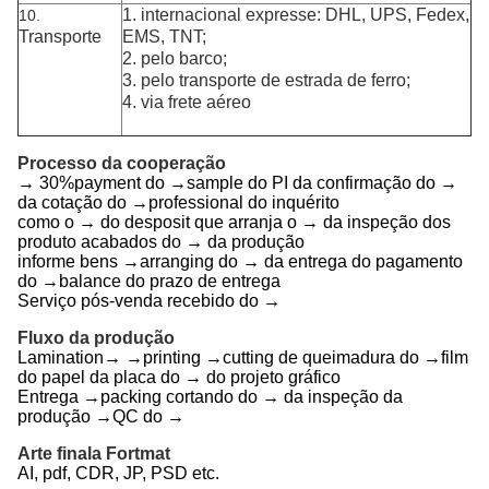
1. internacional expresse: DHL, UPS, Fedex,
10.
Transporte
EMS, TNT;
2. pelo barco;
3. pelo transporte de estrada de ferro;
4. via frete aéreo
Processo da cooperação
→ 30%payment do →sample do PI da confirmação do →
da cotação do →professional do inquérito
como o → do desposit que arranja o → da inspeção dos
produto acabados do → da produção
informe bens →arranging do → da entrega do pagamento
do →balance do prazo de entrega
Serviço pós-venda recebido do →
Fluxo da produção
Lamination→ →printing →cutting de queimadura do →film
do papel da placa do → do projeto gráfico
Entrega →packing cortando do → da inspeção da
produção →QC do →
Arte finala Fortmat
AI, pdf, CDR, JP, PSD etc.