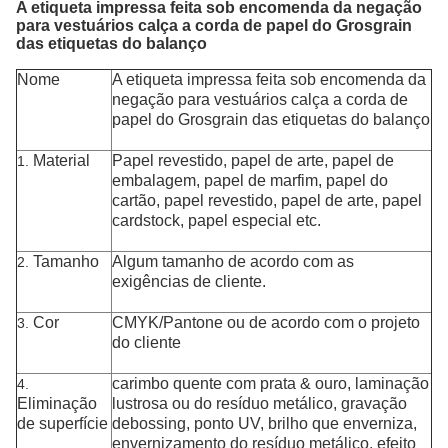
A etiqueta impressa feita sob encomenda da negação
para vestuários calça a corda de papel do Grosgrain
das etiquetas do balanço
Nome
A etiqueta impressa feita sob encomenda da
negação para vestuários calça a corda de
papel do Grosgrain das etiquetas do balanço
Material
Papel revestido, papel de arte,
papel de
1.
embalagem, papel de marfim,
papel do
cartão
, papel revestido, papel de arte, papel
cardstock, papel especial
etc.
Tamanho
Algum tamanho de acordo com as
2.
exigências de cliente.
Cor
CMYK/Pantone ou de acordo com o projeto
3.
do cliente
carimbo
quente
com prata & ouro, laminação
4.
Eliminação
lustrosa ou do resíduo metálico, gravação
de superfície
debossing, ponto UV, brilho que enverniza,
envernizamento do resíduo metálico,
efeito