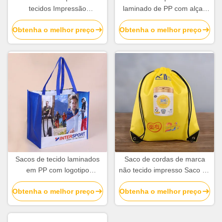
tecidos Impressão
laminado de PP com alças
promocional Sacos de
Sacos de compras e
Obtenha o melhor preço
Obtenha o melhor preço
compras não tecidos com
promocionais impressos sob
logotipo personalizado
medida
Sacos de tecido laminados
Saco de cordas de marca
em PP com logotipo
não tecido impresso Saco de
reutilizáveis Sacos de
cordas de cordas de cordas
Obtenha o melhor preço
Obtenha o melhor preço
compras de tecido em BOPP
de preto Mochila de
com alças
presente para eventos