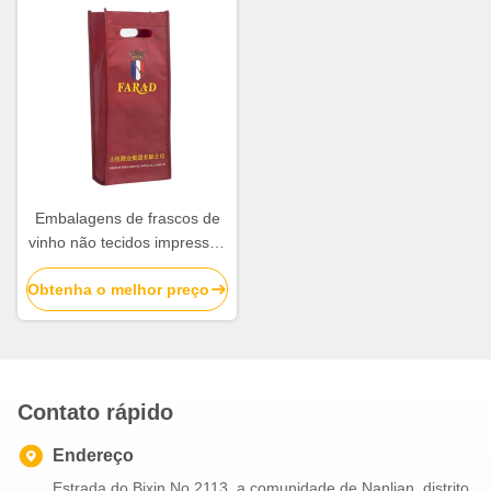
Embalagens de frascos de
vinho não tecidos impressas
sob medida Embalagens de
Obtenha o melhor preço
presente ecológicas para
vinhos e bebidas
espirituosas
Contato rápido
Endereço
Estrada do Bixin No.2113, a comunidade de Nanlian, distrito