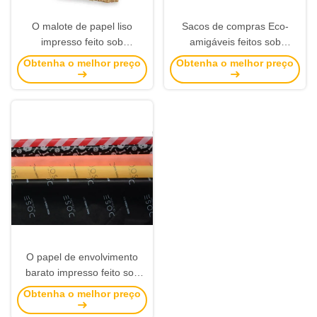
O malote de papel liso
Sacos de compras Eco-
impresso feito sob
amigáveis feitos sob
encomenda de Kraft envolve
encomenda do papel de
Obtenha o melhor preço
Obtenha o melhor preço
o pacote da janela da roupa
embalagem de Brown com
dos sacos
Logo Printing Supplier
O papel de envolvimento
barato impresso feito sob
encomenda marcou a venda
Obtenha o melhor preço
por atacado de