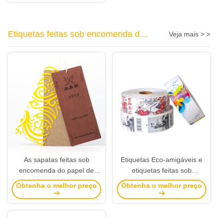
empacotamento do lenço de
papel
Etiquetas feitas sob encomenda do
Veja mais > >
vestuário
As sapatas feitas sob
Etiquetas Eco-amigáveis e
encomenda do papel de
etiquetas feitas sob
embalagem de Brown
encomenda do balanço da
Obtenha o melhor preço
Obtenha o melhor preço
etiquetam Hangtags
roupa do papel de rolo que
plásticos com a impressão
imprimem fabricantes
do projeto