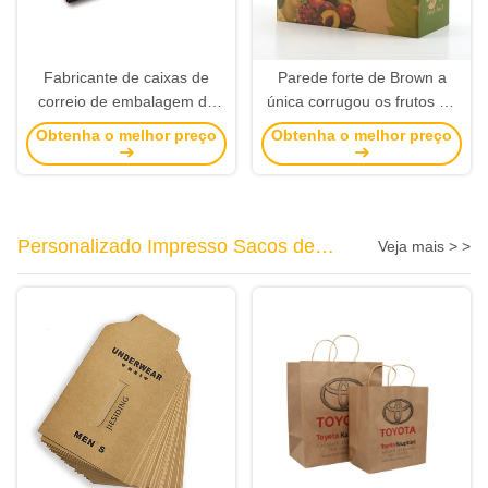
Fabricante de caixas de
Parede forte de Brown a
correio de embalagem de
única corrugou os frutos da
teclado de papelão ondulado
caixa que empacotam com
Obtenha o melhor preço
Obtenha o melhor preço
personalizado F-Flute
impressão da arte finala
Personalizado Impresso Sacos de
Veja mais > >
papel