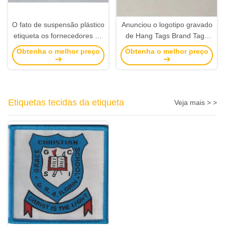
O fato de suspensão plástico
Anunciou o logotipo gravado
etiqueta os fornecedores de
de Hang Tags Brand Tags
terminação de superfície da
For do metal roupa redonda
Obtenha o melhor preço
Obtenha o melhor preço
tampa plástica da cola
Epoxy da etiqueta do selo
Etiquetas tecidas da etiqueta
Veja mais > >