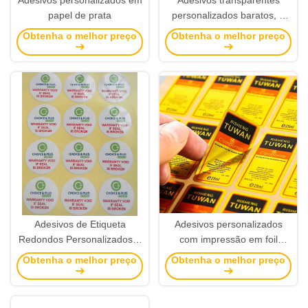
papel de prata
personalizados baratos, à
prova d'água, etiquetas
Obtenha o melhor preço
Obtenha o melhor preço
adesivas transparentes com
impressão de design
Adesivos de Etiqueta
Adesivos personalizados
Redondos Personalizados –
com impressão em foil
Impressão de Adesivos com
dourado, etiquetas metálicas
Obtenha o melhor preço
Obtenha o melhor preço
Logotipo em Círculo de
em relevo e adesivos
Plástico PET Branco e
metálicos personalizados
Etiquetas com Nomes de