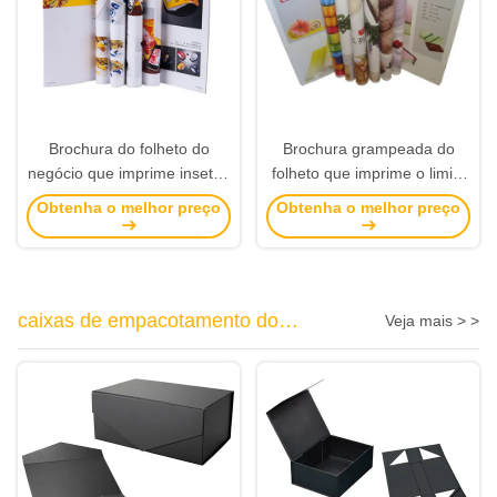
Brochura do folheto do
Brochura grampeada do
negócio que imprime insetos
folheto que imprime o limite
do profissional dos moldes
duro de Flexi da tampa que
Obtenha o melhor preço
Obtenha o melhor preço
de Esign
liga a imagem vívida
caixas de empacotamento do
Veja mais > >
presente