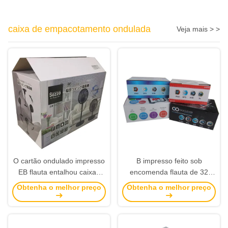
caixa de empacotamento ondulada
Veja mais > >
O cartão ondulado impresso
B impresso feito sob
EB flauta entalhou caixas
encomenda flauta de 32
para o aparelho
ECT corrugou as caixas de
Obtenha o melhor preço
Obtenha o melhor preço
eletrodoméstico
empacotamento de papel
com arte finala