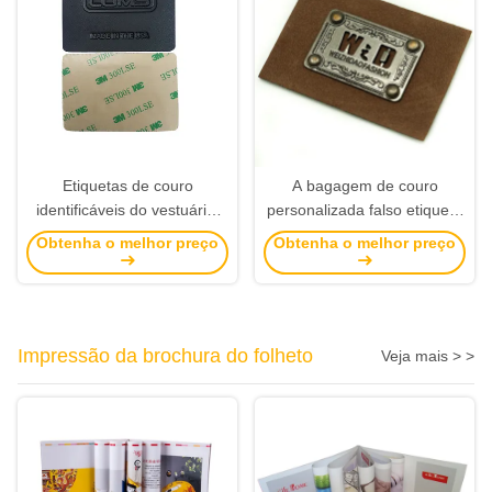
Etiquetas de couro
A bagagem de couro
identificáveis do vestuário,
personalizada falso etiqueta
revestimento de couro da
finalidade do logotipo do
Obtenha o melhor preço
Obtenha o melhor preço
fita autoadesiva do remendo
metal a multi para chapéus
das calças de brim
Impressão da brochura do folheto
Veja mais > >