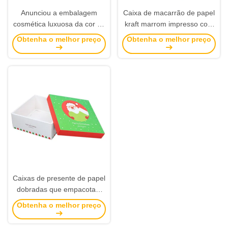
Anunciou a embalagem
Caixa de macarrão de papel
cosmética luxuosa da cor da
kraft marrom impresso com
caixa de papel com logotipo
embalagem sob medida
Obtenha o melhor preço
Obtenha o melhor preço
de carimbo de prata
para janela
Caixas de presente de papel
dobradas que empacotam
com as caixas do cartão das
Obtenha o melhor preço
tampas para o Natal