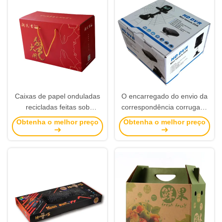
Caixas de papel onduladas
O encarregado do envio da
recicladas feitas sob
correspondência corrugado
encomenda do alimento que
G-flauta personalizado
Obtenha o melhor preço
Obtenha o melhor preço
empacotam com corda do
impresso encaixota a venda
punho
por atacado com travamento
da aba